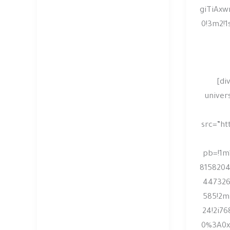
giTiAx
0!3m2!1
[di
univer
src=”ht
pb=!1m
8158204
447326
585!2m3
24!2i76
0%3A0x