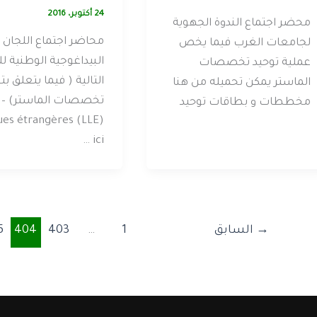
24 أكتوبر، 2016
محضر اجتماع الندوة الجهوية
محاضر اجتماع اللجان
لجامعات الغرب فيما يخص
البيداغوجية الوطنية لل
عملية توحيد تخصصات
التالية ( فيما يتعلق بت
الماستر يمكن تحميله من هنا
مخططات و بطاقات توحيد
ues étrangères (LLE)
… ici
→
السابق
1
…
403
404
5