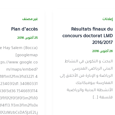
إعلانات
غير مصنف
Plan d’accès
Résultats finaux du
concours doctorat LMD
25 أكتوبر، 2016
2016/2017
de Hay Salem (Bocca)
26 أكتوبر، 2016
[googlemap
البحث و التكوين في النشاط
tps://www.google.co
البدني الرياضي المدرسي
m/maps/embed?
الرياضة و الإدارة من الأخلاق إلى
18!1m12!1m3!1d3221.4
الممارسة بيوميكانيك
23403!2d1.34080331
الأنشطة البدنية والرياضية
36!3d36.1546693114
فلسفة […]
!1f0!2f0!3f0!3m2!1i10
8!4f13.1!3m3!1m2!1s0x
0!2zMzbCsDA5JzE2Lj