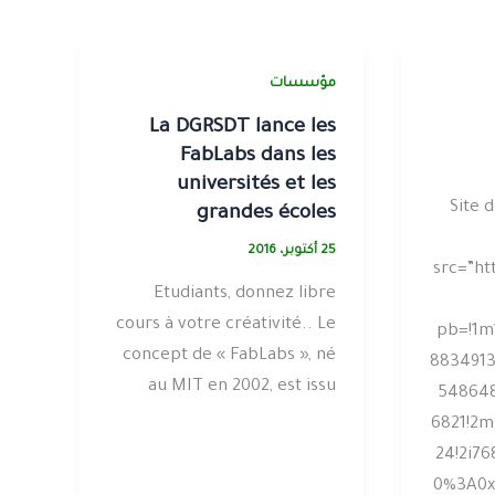
مؤسسات
La DGRSDT lance les
FabLabs dans les
universités et les
Site 
grandes écoles
25 أكتوبر، 2016
src=”ht
Etudiants, donnez libre
cours à votre créativité.. Le
pb=!1m
concept de « FabLabs », né
8834913
au MIT en 2002, est issu
548648
6821!2m3
24!2i76
0%3A0x