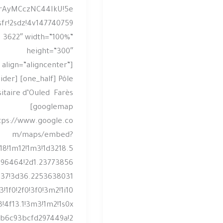
wrAyMCczNC44IkU!5e
sfr!2sdz!4v147740759
3622″ width=”100%”
height=”300″
align=”aligncenter”]
vider] [one_half] Pôle
sitaire d’Ouled Farès
[googlemap
tps://www.google.co
m/maps/embed?
18!1m12!1m3!1d3218.5
96464!2d1.23773856
37!3d36.2253638031
!1f0!2f0!3f0!3m2!1i10
8!4f13.1!3m3!1m2!1s0x
b6c93bcfd297449a!2