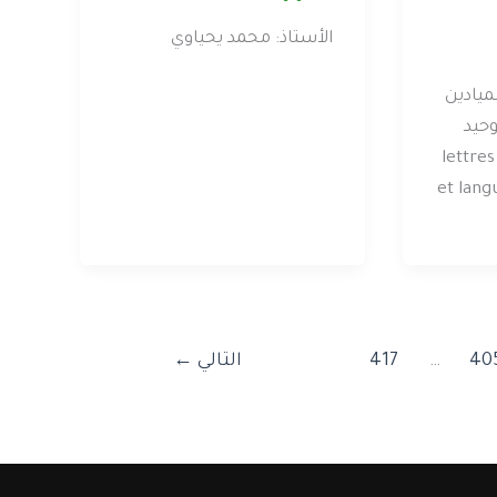
الأستاذ: محمد يحياوي
ميادين
وحيد
تخصصات الماستر) – lettres
et lang
40
…
417
التالي
←