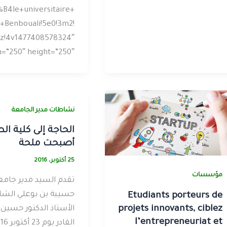
B4le+universitaire+
+Benbouali!5e0!3m2!
sdz!4v1477408578324″
=”250″ height=”250″
نشاطات مدير الجامعة
الحاجة إلى كلية ا
أصبحت ملحة
25 أكتوبر، 2016
مؤسسات
تقدم السيد مدير جامع
حسيبة بن بوعلي الش
Etudiants porteurs de
projets innovants, ciblez
الأستاذ الدكتور حسين 
l’entrepreneuriat et
القادر يوم 23