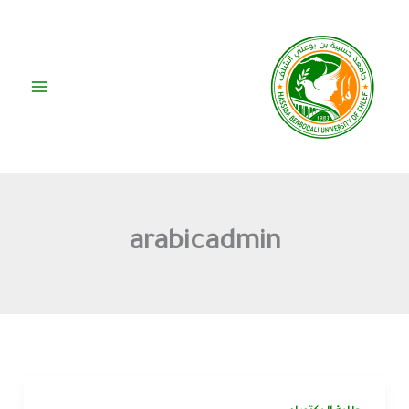
خطي
لى
لمحتوى
arabicadmin