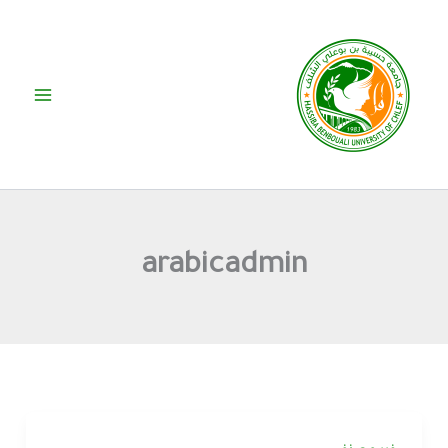
خطي
لى
لمحتوى
arabicadmin