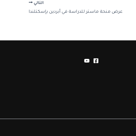
التالي
عرض منحة ماستر للدراسة في أبردين بإسكتلندا