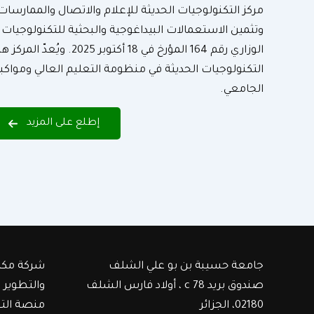
مركز التكنولوجيات الحديثة للإعلام والاتصال والممارسات 
وتثمين الاستعمالات البيداغوجية والبحثية للتكنولوجيات
الوزاري رقم 164 المؤرخ في 18 أ
التكنولوجيات الحديثة في منظومة التعليم العالي ومواكب
الجامعي.
إطلع على المزيد
جامعة حسيبة بن بو علي الشلف
شركة مكت
صندوق بريد c 78 ، أولاد فارس الشلف
والتطوير
02180، الجزائر
منصة الت