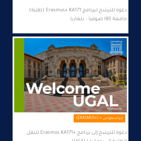
دعوة للترشح لبرنامج Erasmus+ KA171 (طلبة)
جامعة IBS صوفيا – بلغاريا
إيراسموس + (+ERASMUS)
دعوة للترشح إلى برنامج +Erasmus KA171 لتنقل