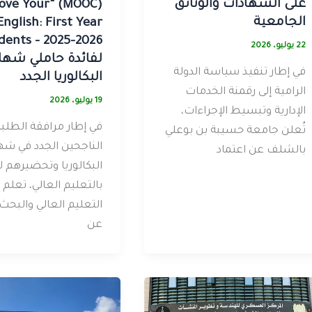
على الشهادات والوثائق
“Improve Your
الجامعية
English: First Year
22 يوليو، 2026
لفائدة حاملي شها
في إطار تنفيذ سياسة الدولة
البكالوريا الجدد
الرامية إلى رقمنة الخدمات
19 يوليو، 2026
الإدارية وتبسيط الإجراءات،
في إطار مرافقة الطلبة
تُعلن جامعة حسيبة بن بوعلي
الناجحين الجدد في شه
بالشلف عن اعتماد
البكالوريا وتحضيرهم ل
بالتعليم العالي، تعلم و
التعليم العالي والبحث
عن