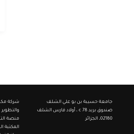
جامعة حسيبة بن بو علي الشلف
شركة مكت
صندوق بريد c 78 ، أولاد فارس الشلف
والتطوير
02180، الجزائر
منصة الت
المكتبة ال