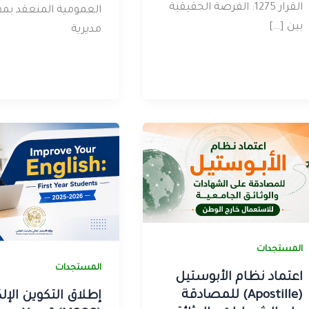
القرار 1275: الفرصة الحقيقية
العمومية المنعقد بمق
بين […]
مديرية
المستجدات
المستجدات
اعتماد نظام الأبوستيل
(Apostille) للمصادقة
إطلاق التكوين الإل