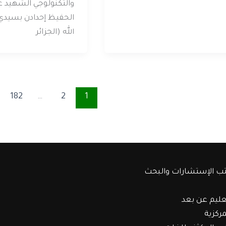
والتكنولوجي الشهيد ع
الحفيظ إحدادن بسيدي
الله (الجزائر
182
…
2
1
ب الإستشارات والبحث
عليم عن بعد
مركزية