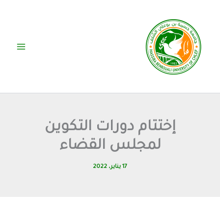
خطي
لى
لمحتوى
إختتام دورات التكوين
لمجلس القضاء
17 يناير، 2022