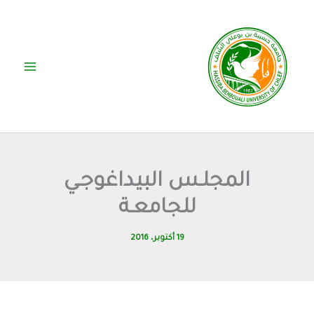
خطي
لى
لمحتوى
المجلـس البيداغوجـي
للجامعـة
19 أكتوبر، 2016