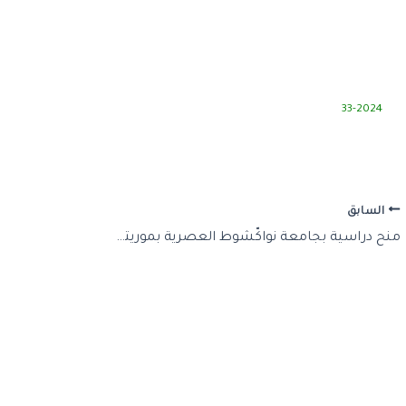
33-2024
السابق
منح دراسية بجامعة نواكّشوط العصرية بموريتانيا في طور الدكتوراه.