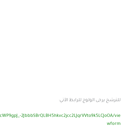
للترشح يرجى الولوج للرابط الآتي:
ScWP9gpJ_-2JbbbSBrQLBH5hkvc2jcc2LJqrVVto9k5LCJoOA/vie
wform