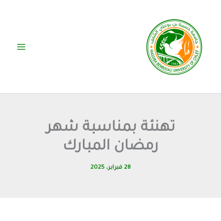
خطي
لى
لمحتوى
تهنئة بمناسبة شهر
رمضان المبارك
28 فبراير، 2025