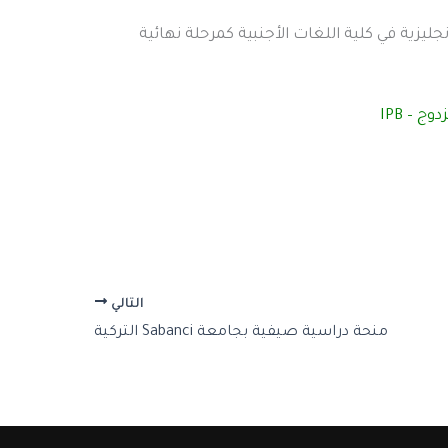
نجليزية في كلية اللغات الأجنبية كمرحلة نهائية
ج – IPB
التالي
منحة دراسية صيفية بجامعة Sabanci التركية