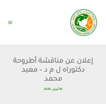
خطي
لى
لمحتوى
إعلان عن مناقشة أطروحة
دكتوراه ل م د – معبد
محمد
10 أبريل، 2025