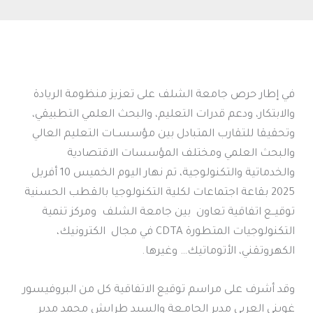
في إطار حرص جامعة الشلف على تعزيز منظومة الريادة
والابتكار، ودعم قدرات التعليم، والبحث العلمي التطبيقي،
وتحقيقا للتقارب المتبادل بين مؤسســات التعليم العالي
والبحث العلمي ومختلف المؤسسات الاقتصادية
والخدماتية والتكنولوجية، تم نهار اليوم الخميس 10 أفريل
2025 بقاعة اجتماعات لكلية التكنولوجيا بالقطب الحسنية
توقيــع اتفاقية تعاون بين جامعة الشلف ومركز تنمية
التكنولوجيات المتطورة CDTA في مجال الكترونيك،
الكهروتقني، الأتوماتيك… وغيرها.
وقد أشرف على مراسم توقيع الاتفاقية كل من البروفيسور
غويني العربي مدير الجامـعة والسيد طرايش محمد مدير