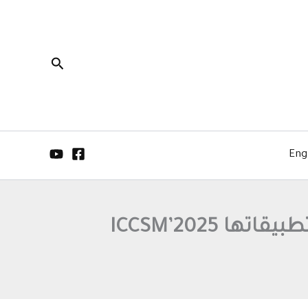
البحث
Eng
 ICCSM’2025