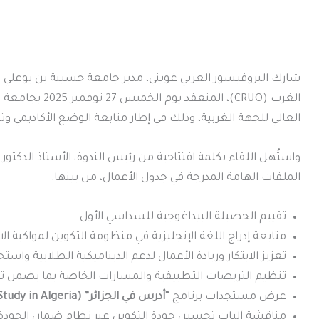
شارك البروفيسور العربي غويني، مدير جامعة حسيبة بن بوعلي ب
الغرب (CRUO)، ال
العالي للجهة الغربية، وذلك في إطار متابعة الوضع الأكاديمي وتن
واستُهل اللقاء بكلمة افتتاحية من رئيس الندوة، الأستاذ الدكتو
الملفات الهامة المدرجة في جدول الأعمال، من بينها:
تقييم الحصيلة البيداغوجية للسداسي الأول
متابعة إدراج اللغة الإنجليزية في منظومة التكوين لمواكبة الا
تعزيز الابتكار وريادة الأعمال لدعم الديناميكية الطلابية وا
تنظيم التربصات التطبيقية والمسارات الخاصة بما يضمن تكو
عرض مستجدات برنامج
“أدرس في الجزائر” (Study in Algeria)
مناقشة آليات تحسين جودة التكوين عبر نظام ضمان الجودة والا