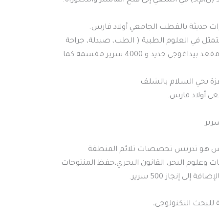
(ل،م،د) في السعي إلى فتح الماستر والدكتوراه.
ت حديثة بالقطب الجامعي أولاد فارس.
ثل في العلوم الطبية ( الطب، صيدلة، جراحة
أسنان) حيث استفادت جامعتنا من 8000 مقعد بيداغوجي جديد و 4000 سرير مقسمة كما
اغوجي بمدينة تنس هو تدريس تخصصات تلائم المنطقة
ئيات وعلوم البحر، القانون البحري،حفظ المنتوجات
ى إنجاز 500 سرير.
للبحث التكنولوجي
.