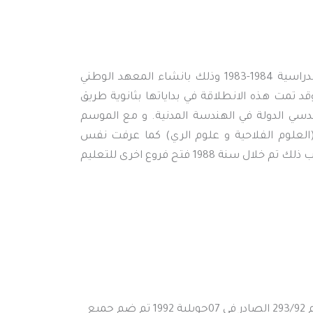
يعود تاريخ انطلاق التعليم العالي بمدينة الشلف الى السنة الدراسية 1984-1983 وذلك بانشاء المعهد الوطني
 الذي احتضن في اولى تسجيلاته 144 طالبا، وقد تمت هذه الانطلاقة في بداياتها بثانوية طريق
دسي الدولة في الهندسة المدنية. و مع الموسم
م العالي(العلوم الفلاحية و علوم الري) كما عرفت نفس
السنة انتقال معهد الهندسة المدنية الى موقعه الحالي، الى جانب ذلك تم خلال سنة 1988 فتح فروع اخرى للتعليم
و مع انشاء المركز الجامعي بالشلف سنة 1992 بموجب المرسوم 293/92 الصادر في 07جويلية 1992 تم ضم جميع