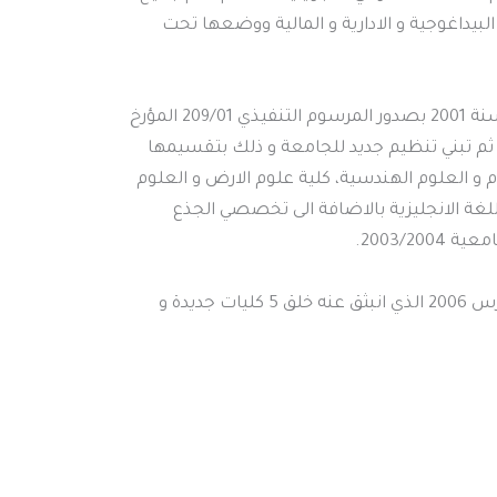
البيداغوجية و الادارية و المالية ووضعها تحت
بعد التحول الجوهري الذي عرفه التعليم العالي بمدينة الشلف سنة 2001 بصدور المرسوم التنفيذي 209/01 المؤرخ
لى جامعة، ثم تبني تنظيم جديد للجامعة و ذلك بتقسيمها
لوم و العلوم الهندسية، كلية علوم الارض و العلوم
اللغة الانجليزية بالاضافة الى تخصصي الجذع
2003/2.
و في سنة 2006 صدر المرسوم التنفيذي 112/06 المؤرخ في 11 مارس 2006 الذي انبثق عنه خلق 5 كليات جديدة و