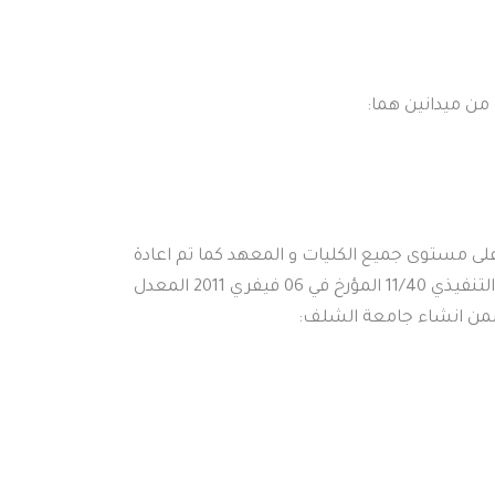
2 تم تعميم نظام ل.م.د على مستوى جميع الكليات و المعهد كما تم اعادة
هيكلة الجامعة الى (07) كليات و معهدين (02) طبقا للمرسوم التنفيذي 11/40 المؤرخ في 06 فيفري 2011 المعدل