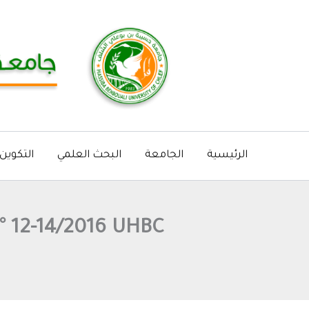
خطي
لى
لمحتوى
الرئيسية
الجامعة
البحث العلمي
التكوين
° 12-14/2016 UHBC