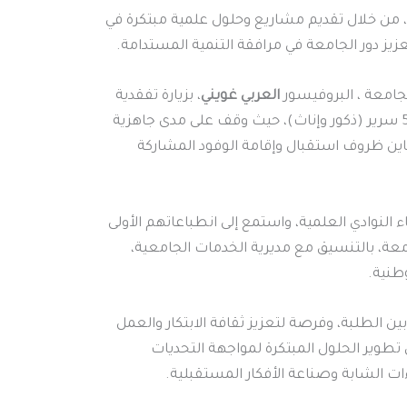
ة، من خلال تقديم مشاريع وحلول علمية مبتكرة في
زيز دور الجامعة في مرافقة التنمية المستدامة.
لجامعة ، البروفيسور
العربي غويني
، بزيارة تفقدية
شملت معهد علوم وتقنيات البحر بتنس والإقامة الجامعية 500 سرير (ذكور وإناث)، حيث وقف على مدى جاهزية
ين ظروف استقبال وإقامة الوفود المشاركة
 النوادي العلمية، واستمع إلى انطباعاتهم الأولى
عة، بالتنسيق مع مديرية الخدمات الجامعية،
وطنية.
ن الطلبة، وفرصة لتعزيز ثقافة الابتكار والعمل
وير الحلول المبتكرة لمواجهة التحديات
ات الشابة وصناعة الأفكار المستقبلية.