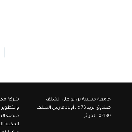
جامعة حسيبة بن بو علي الشلف
شركة مكت
صندوق بريد c 78 ، أولاد فارس الشلف
والتطوير
02180، الجزائر
منصة الت
المكتبة ال