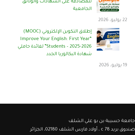
للمصادقة على الشهادات والوثائق
الجامعية
22 يوليو، 2026
إطلاق التكوين الإلكتروني (MOOC)
“Improve Your English: First Year
Students – 2025-2026” لفائدة حاملي
شهادة البكالوريا الجدد
19 يوليو، 2026
جامعة حسيبة بن بو علي الشلف
صندوق بريد c 78 ، أولاد فارس الشلف 02180، الجزائر