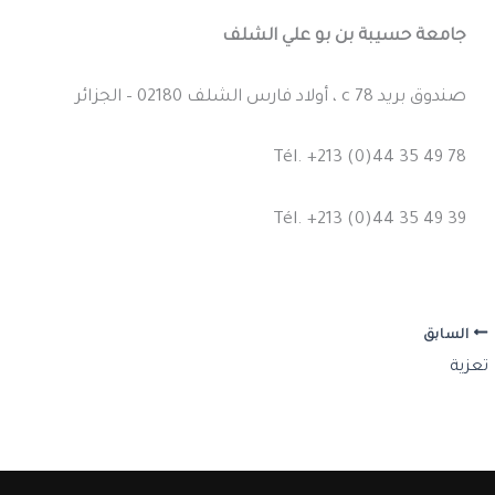
جامعة حسيبة بن بو علي الشلف
صندوق بريد c 78 ، أولاد فارس الشلف 02180 – الجزائر
Tél. +213 (0)44 35 49 78
Tél. +213 (0)44 35 49 39
السابق
تعزية