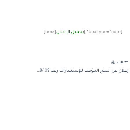
[box type=”note” ]
تحميل الإعلان
[/box]
السابق
إعلان عن المنح المؤقت للإستشارات رقم 09 /2018