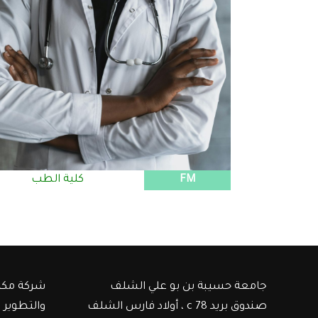
FM
كلية الطب
جامعة حسيبة بن بو علي الشلف
شركة مكت
صندوق بريد c 78 ، أولاد فارس الشلف
والتطوير