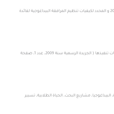
تم تنصيب خلية المرافقة البيداغوجية لفائدة الأستاذ حديث التوظيف بمقتضى القرار الوزاري رقم 932 المؤرخ في 28 جويلية 2016 و المحدد لكيفيات تنظيم المرافقة البيداغوجية لفائدة
يُنظَر المرسوم التنفيذي رقم 09-03 مؤرخ في 6 محرم عام 1430 الموافق 3 يناير سنة 2009، يوضح مهمة الإشراف ويحدد كيفيات تنفيذها ( الجريدة الرسمية سنة 2009، عدد 1، صفحة
لإدارة، البيداغوجيا، مشاريع البحث، الحياة الطلابية، تسيير