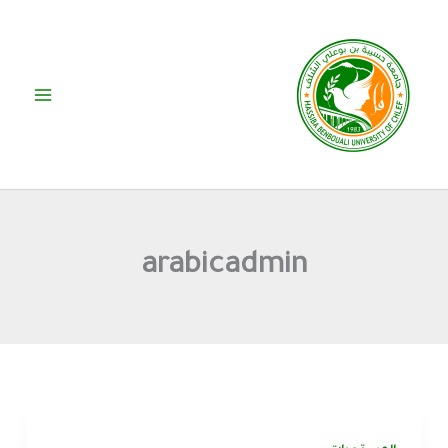
خطي
لى
لمحتوى
arabicadmin