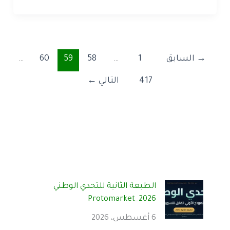
→
السابق
1
…
58
59
60
…
417
التالي
←
الطبعة الثانية للتحدي الوطني
Protomarket_2026
6 أغسطس، 2026