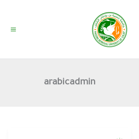
خطي
لى
لمحتوى
arabicadmin