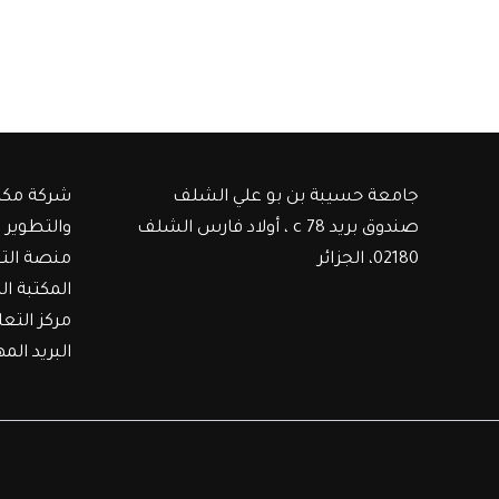
جامعة حسيبة بن بو علي الشلف
شركة مكت
صندوق بريد c 78 ، أولاد فارس الشلف
والتطوير
02180، الجزائر
منصة الت
المكتبة ال
مركز التع
البريد الم