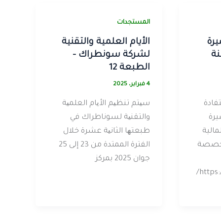
المستجدات
يرة
الأيام العلمية والتقنية
نة
لشركة سونطراك –
الطبعة 12
4 فبراير، 2025
فادة
سیتم تنظیم الأیام العلمیة
يرة
والتقنیة لسوناطراك في
مالية
طبعتھا الثانیة عشرة خلال
لمخصصة
الفترة الممتدة من 23 إلى 25
جوان 2025 بمركز
https://stage.univ-chlef.dz/