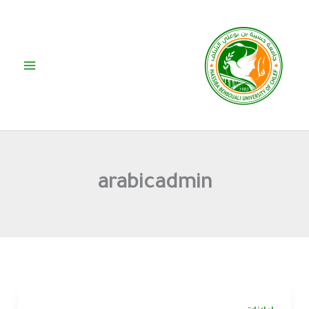
خطي
لى
لمحتوى
arabicadmin