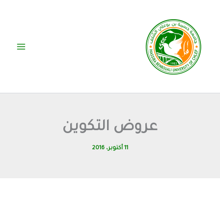
خطي
لى
لمحتوى
عروض التكوين
11 أكتوبر، 2016