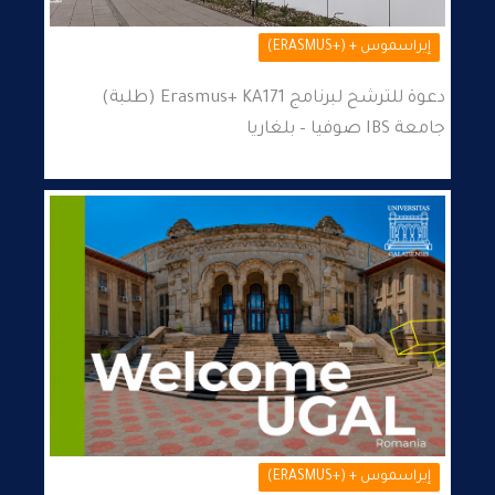
إيراسموس + (+ERASMUS)
دعوة للترشح لبرنامج Erasmus+ KA171 (طلبة)
جامعة IBS صوفيا – بلغاريا
إيراسموس + (+ERASMUS)