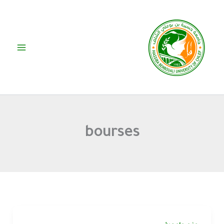
خطي
لى
لمحتوى
bourses