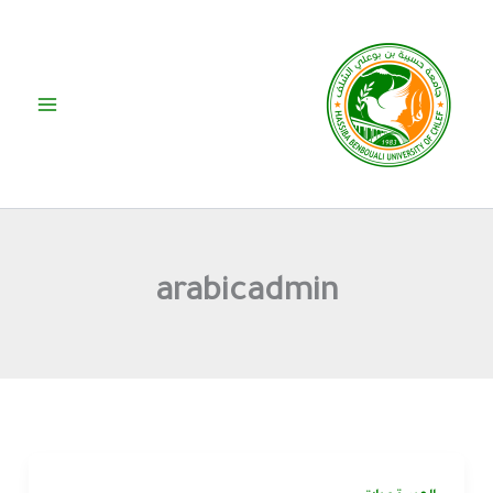
خطي
لى
لمحتوى
arabicadmin