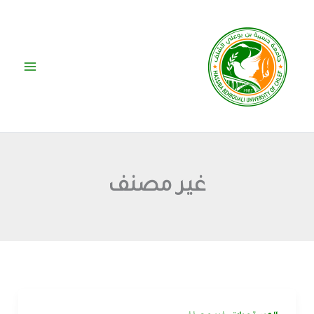
خطي
لى
لمحتوى
غير مصنف