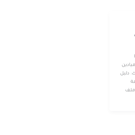
يادين
 دليل
مة
 ملف