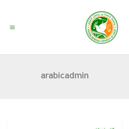
خطي
لى
لمحتوى
arabicadmin