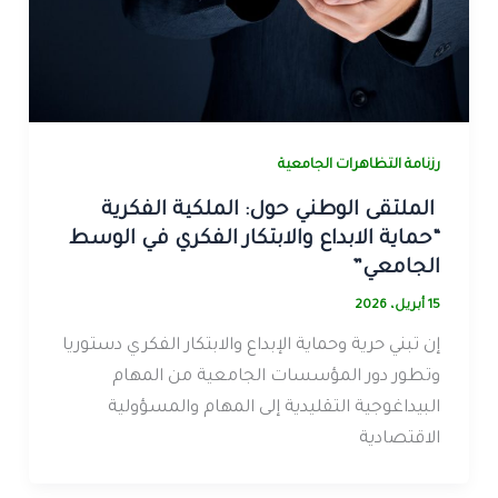
رزنامة التظاهرات الجامعية
الملتقى الوطني حول: الملكية الفكرية
“حماية الابداع والابتكار الفكري في الوسط
الجامعي”
15 أبريل، 2026
إن تبني حرية وحماية الإبداع والابتكار الفكري دستوريا
وتطور دور المؤسسات الجامعية من المهام
البيداغوجية التقليدية إلى المهام والمسؤولية
الاقتصادية